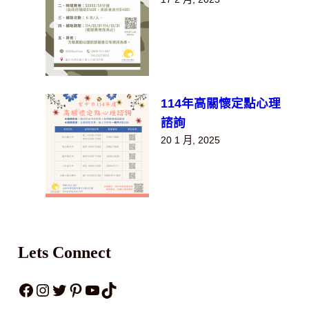
114年高關懷定點心理
諮詢
20 1 月, 2025
Lets Connect
Facebook
Instagram
X
Pinterest
YouTube
TikTok